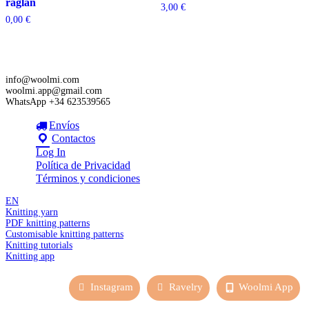
raglán
3,00
€
0,00
€
info@woolmi.com
woolmi.app@gmail.com
WhatsApp +34 623539565
Envíos
Contactos
Log In
Política de Privacidad
Términos y condiciones
EN
Knitting yarn
PDF knitting patterns
Customisable knitting patterns
Knitting tutorials
Knitting app
Instagram
Ravelry
Woolmi App