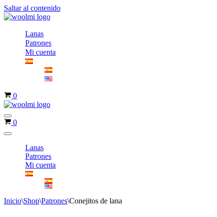
Saltar al contenido
Lanas
Patrones
Mi cuenta
Carrito
0
Menú
Carrito
0
de
navegación
Menú
de
Lanas
navegación
Patrones
Mi cuenta
Inicio
\
Shop
\
Patrones
\
Conejitos de lana