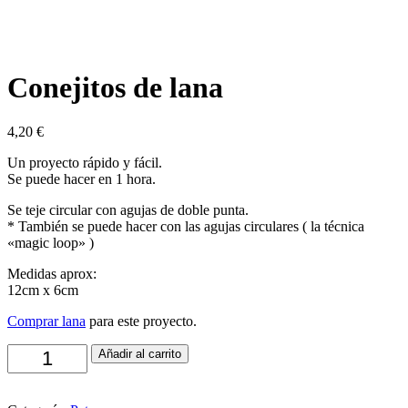
Conejitos de lana
4,20
€
Un proyecto rápido y fácil.
Se puede hacer en 1 hora.
Se teje circular con agujas de doble punta.
* También se puede hacer con las agujas circulares ( la técnica
«magic loop» )
Medidas aprox:
12cm x 6cm
Comprar lana
para este proyecto.
Conejitos
Añadir al carrito
de
lana
cantidad