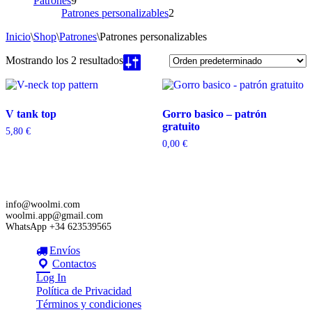
Patrones
9
productos
2
Patrones personalizables
2
productos
Inicio
\
Shop
\
Patrones
\
Patrones personalizables
Mostrando los 2 resultados
V tank top
Gorro basico – patrón
gratuito
5,80
€
0,00
€
info@woolmi.com
woolmi.app@gmail.com
WhatsApp +34 623539565
Envíos
Contactos
Log In
Política de Privacidad
Términos y condiciones