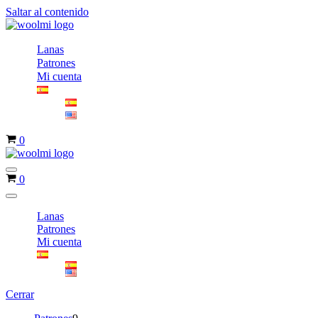
Saltar al contenido
Lanas
Patrones
Mi cuenta
Carrito
0
Menú
Carrito
0
de
navegación
Menú
de
Lanas
navegación
Patrones
Mi cuenta
Cerrar
9