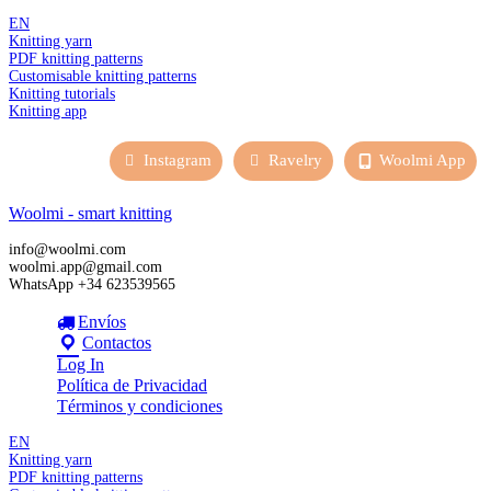
EN
Knitting yarn
PDF knitting patterns
Customisable knitting patterns
Knitting tutorials
Knitting app
Instagram
Ravelry
Woolmi App
Woolmi - smart knitting
info@woolmi.com
woolmi.app@gmail.com
WhatsApp +34 623539565
Envíos
Contactos
Log In
Política de Privacidad
Términos y condiciones
EN
Knitting yarn
PDF knitting patterns