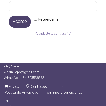
Recuérdame
ACCESO
¿Olvidaste la contraseña?
info@woolmi.com
woolmi.app@gmail.com
WhatsApp +34 623539565
Envíos
Contactos
Log In
Política de Privacidad
Términos y condiciones
EN