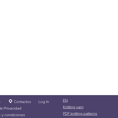
EN
s
Contactos
Log In
Knitting yarn
de Privacidad
PDF knitting patterns
 y condiciones