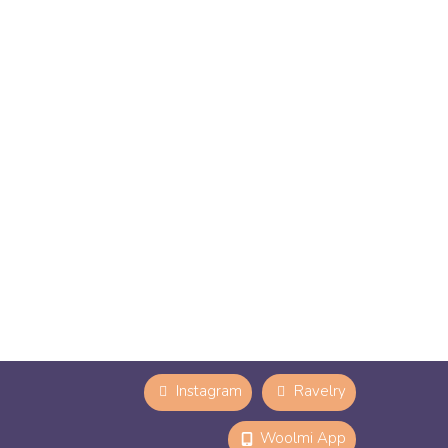
Instagram
Ravelry
Woolmi App