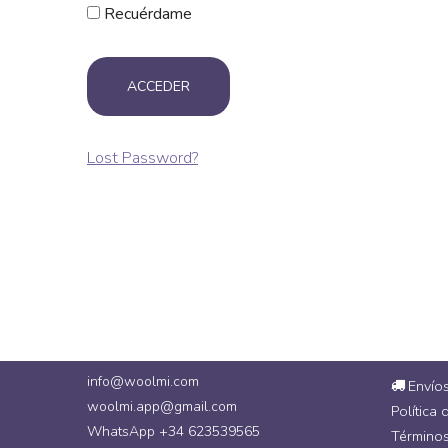
Recuérdame
Lost Password?
info@woolmi.com
Envío
woolmi.app@gmail.com
Política 
WhatsApp +34 623539565
Términos